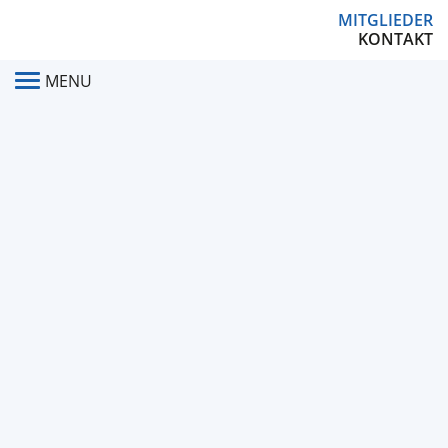
MITGLIEDER
KONTAKT
MENU
JAN KÖHNHOLDT
COLOURS ARE MY OBSESSION
07.03.2025 BIS 10.04.2025